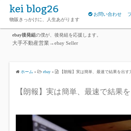
kei blog26
お問い合わせ
物販きっかけに、人生あがります
ebay後発組
の僕が、後発組を応援します。
大
手不動産営業→ebay Seller
ホーム
»
ebay
»
【朗報】実は簡単、最速で結果を出す
【朗報】実は簡単、最速で結果を